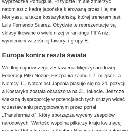
wyprzedziła Portugalię. Przyjdzie im się zmierzyć
natomiast z kadrą japońską kierowaną przez Hajime
Moriyasu, a także kostarykańską, której trenerem jest
Luis Fernando Suarez. Obydwie te reprezentacje są
sklasyfikowane o wiele niżej w rankingu FIFA niż
wymienieni wcześniej faworyci grupy E.
Europa kontra reszta świata
Według najnowszego zestawienia Międzynarodowej
Federacji Piłki Nożnej Hiszpania zajmuje 7. miejsce, a
Niemcy 11. Natomiast Japonia plasuje się na 24. pozycji,
a Kostaryka została obsadzona na 31. lokacie. Jeszcze
większą dysproporcję w potencjałach tych drużyn widać
w zestawieniu przygotowanym przez portal
„Transfermarkt”, który sporządza wyceny zespołów
narodowych. Wartość wspólna piłkarzy kraju kwitnącej
wiśni to 154 mln euro, a Keylora Navasa i spółki zaledwie