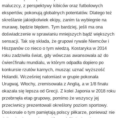
maluczcy, z perspektywy kibiców oraz futbolowych
ekspertów, pokonują globalnych potentatów. Dlatego też
skreślanie jakiejkolwiek ekipy, zanim ta wybiegnie na
murawę, będzie błędem. Tym bardziej, jeśli ma ona
doświadczenie w sprawianiu mniejszych bądź większych
sensacji. Tak się składa, że grupowi rywale Niemców i
Hiszpanów co nieco o tym wiedzą. Kostaryka w 2014
roku zadziwiła świat, gdy wówczas awansowała aż do
ćwierćfinału mundialu, w którym odpadła dopiero po
konkursie rzutów karnych, musząc uznać wyższość
Holandii. Wcześniej natomiast w grupie pokonała
Urugwaj, Włochy, zremisowała z Anglią, a w 1/8 finału
okazała się lepsza od Grecji. Z kolei Japonia w 2018 roku
przebrnęła etap grupowy, pomimo że wszyscy jej
przeciwnicy prezentowali określony poziom sportowy.
Doskonale o tym pamiętają polscy piłkarze, ponieważ nie