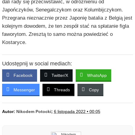
dali rady się przeciwstawić, w odróżnieniu od
Japończyków, Senegalczykom oraz Kolumbijczykom.
Przegrana nieznacznie przez Japonię batalia z Belgią jest
kolejnym dowodem, że ten zespół stać na spłatanie figla
faworytom. Zresztą to samo można powiedzieć o
Kostaryce.
Udostępnij w social mediach:
Facebook
Twitter/X
WhatsApp
Messenger
Threads
Copy
Autor:
Nikodem Potocki
;
6 listopada 2022 • 00:05