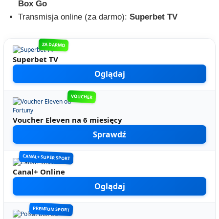
Box Go
Transmisja online (za darmo):
Superbet TV
ZA DARMO
Superbet TV
Oglądaj
VOUCHER
Voucher Eleven na 6 miesięcy
Sprawdź
CANAL+ SUPER SPORT
Canal+ Online
Oglądaj
PREMIUM SPORT