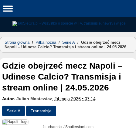
Skip
to
content
Strona główna
/
Piłka nożna
/
Serie A
/
Gdzie obejrzeć mecz
Napoli – Udinese Calcio? Transmisja i stream online | 24.05.2026
Gdzie obejrzeć mecz Napoli –
Udinese Calcio? Transmisja i
stream online | 24.05.2026
Autor:
Julian Mastewicz
;
24 maja 2026 • 07:14
Serie A
Transmisje
fot. charnsitr / Shutterstock.com