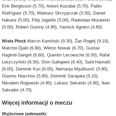
Erik Bengtsson (5.70), Antoni Kozubal (5.70), Pablo
Rodríguez (5.70), Mateusz Skrzypczak (5.50), Daniel
Hakans (5.00), Filip Jagiello (5.00), Radosław Murawski
(5.00), Robert Gumny (4.90), Yannick Agnero (4.80).
Wisła Płock
Marcin Kamiński (9.30), Žan Rogelj (9.10),
Matchoi Djaló (6.90), Wiktor Nowak (6.70), Gustav
Haglind-Sangré (6.60), Quentin Lecoeuche (6.50), Rafał
Leszczyński (6.50), Dion Gallapeni (6.40), Saïd Hamulić
(6.00), Dominik Kun (6.00), Nemanja Mijušković (5.90),
Giannis Niarchos (5.80), Dominik Sarapata (5.10),
Nikodem Rogowski (4.90), Lukasz Sekulski (4.90), Iban
Salvador (4.70).
Więcej informacji o meczu
Wyjściowe jedenastki: