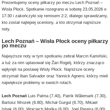
Prezentujemy oceny piłkarzy po meczu Lech Poznań –
Wisła Płock. Spotkanie rozegrano w sobotę 23.05.2026 o
17:30 i zakończyło się remisem 2:2, dlatego sprawdzamy,
kto został najlepiej oceniony, a kto otrzymał najniższe
noty.
Lech Poznań – Wisła Płock oceny piłkarzy
po meczu
Najwyższe noty w tym spotkaniu zebrał Marcin Kamiński,
a tuż za nim uplasował się Žan Rogelj, którzy znacząco
wpłynęli na postawę Wisły Płock. Najniższe oceny
otrzymali Iban Salvador oraz Yannick Agnero, którzy mieli
największe problemy w swoich rolach.
Lech Poznań
Luis Palma (7.40), Patrik Wålemark (7.30),
Bartosz Mrozek (6.80), Michał Gurgul (6.70), Mikael
Ishak (6.00), Wojciech Mońka (6.00), Joel Pereira (6.00),