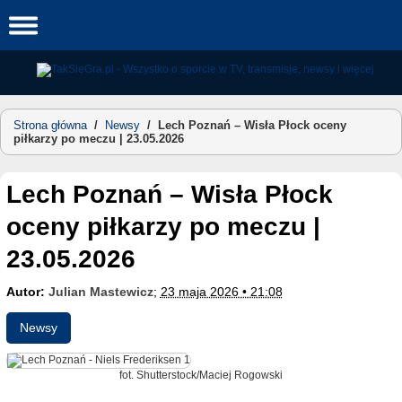
Skip
to
content
Strona główna
/
Newsy
/
Lech Poznań – Wisła Płock oceny
piłkarzy po meczu | 23.05.2026
Lech Poznań – Wisła Płock
oceny piłkarzy po meczu |
23.05.2026
Autor:
Julian Mastewicz
;
23 maja 2026 • 21:08
Newsy
fot. Shutterstock/Maciej Rogowski