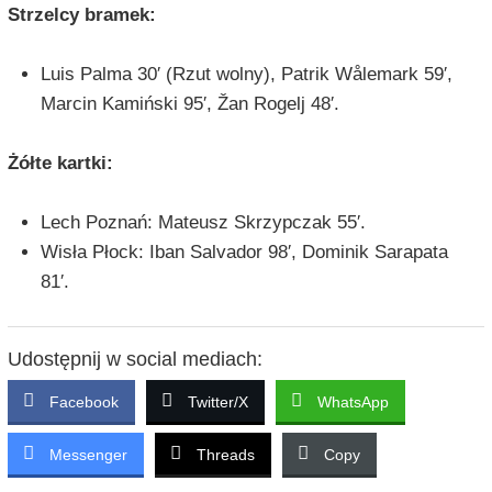
Strzelcy bramek:
Luis Palma 30′ (Rzut wolny), Patrik Wålemark 59′,
Marcin Kamiński 95′, Žan Rogelj 48′.
Żółte kartki:
Lech Poznań: Mateusz Skrzypczak 55′.
Wisła Płock: Iban Salvador 98′, Dominik Sarapata
81′.
Udostępnij w social mediach:
Facebook
Twitter/X
WhatsApp
Messenger
Threads
Copy