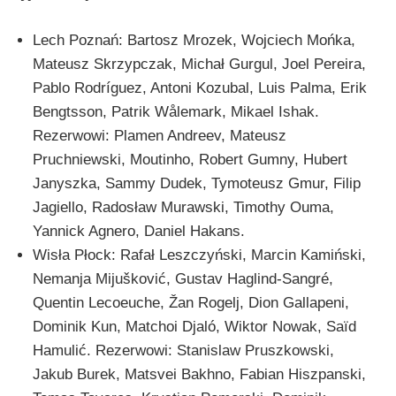
Lech Poznań: Bartosz Mrozek, Wojciech Mońka,
Mateusz Skrzypczak, Michał Gurgul, Joel Pereira,
Pablo Rodríguez, Antoni Kozubal, Luis Palma, Erik
Bengtsson, Patrik Wålemark, Mikael Ishak.
Rezerwowi: Plamen Andreev, Mateusz
Pruchniewski, Moutinho, Robert Gumny, Hubert
Janyszka, Sammy Dudek, Tymoteusz Gmur, Filip
Jagiello, Radosław Murawski, Timothy Ouma,
Yannick Agnero, Daniel Hakans.
Wisła Płock: Rafał Leszczyński, Marcin Kamiński,
Nemanja Mijušković, Gustav Haglind-Sangré,
Quentin Lecoeuche, Žan Rogelj, Dion Gallapeni,
Dominik Kun, Matchoi Djaló, Wiktor Nowak, Saïd
Hamulić. Rezerwowi: Stanislaw Pruszkowski,
Jakub Burek, Matsvei Bakhno, Fabian Hiszpanski,