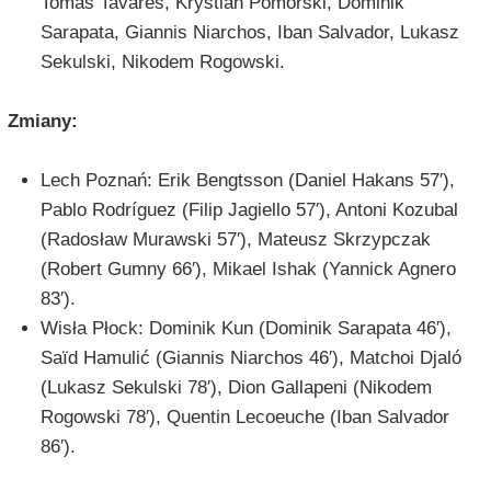
Tomas Tavares, Krystian Pomorski, Dominik
Sarapata, Giannis Niarchos, Iban Salvador, Lukasz
Sekulski, Nikodem Rogowski.
Zmiany:
Lech Poznań: Erik Bengtsson (Daniel Hakans 57′),
Pablo Rodríguez (Filip Jagiello 57′), Antoni Kozubal
(Radosław Murawski 57′), Mateusz Skrzypczak
(Robert Gumny 66′), Mikael Ishak (Yannick Agnero
83′).
Wisła Płock: Dominik Kun (Dominik Sarapata 46′),
Saïd Hamulić (Giannis Niarchos 46′), Matchoi Djaló
(Lukasz Sekulski 78′), Dion Gallapeni (Nikodem
Rogowski 78′), Quentin Lecoeuche (Iban Salvador
86′).