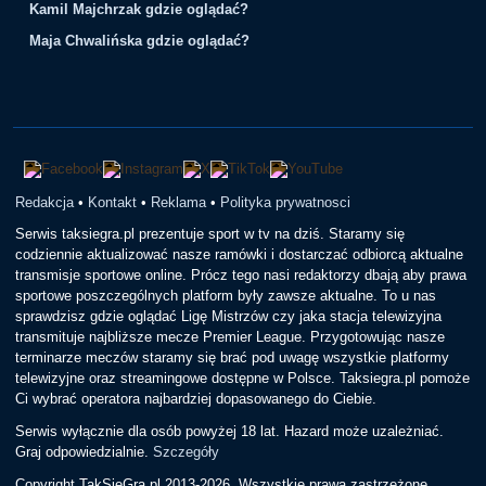
Kamil Majchrzak gdzie oglądać?
Maja Chwalińska gdzie oglądać?
Redakcja
•
Kontakt
•
Reklama
•
Polityka prywatnosci
Serwis taksiegra.pl prezentuje sport w tv na dziś. Staramy się
codziennie aktualizować nasze ramówki i dostarczać odbiorcą aktualne
transmisje sportowe online. Prócz tego nasi redaktorzy dbają aby prawa
sportowe poszczególnych platform były zawsze aktualne. To u nas
sprawdzisz gdzie oglądać Ligę Mistrzów czy jaka stacja telewizyjna
transmituje najbliższe mecze Premier League. Przygotowując nasze
terminarze meczów staramy się brać pod uwagę wszystkie platformy
telewizyjne oraz streamingowe dostępne w Polsce. Taksiegra.pl pomoże
Ci wybrać operatora najbardziej dopasowanego do Ciebie.
Serwis wyłącznie dla osób powyżej 18 lat. Hazard może uzależniać.
Graj odpowiedzialnie.
Szczegóły
Copyright TakSieGra.pl 2013-2026. Wszystkie prawa zastrzeżone.