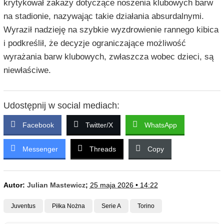
krytykował zakazy dotyczące noszenia klubowych barw
na stadionie, nazywając takie działania absurdalnymi.
Wyraził nadzieję na szybkie wyzdrowienie rannego kibica
i podkreślił, że decyzje ograniczające możliwość
wyrażania barw klubowych, zwłaszcza wobec dzieci, są
niewłaściwe.
Udostępnij w social mediach:
Facebook
Twitter/X
WhatsApp
Messenger
Threads
Copy
Autor:
Julian Mastewicz
;
25 maja 2026 • 14:22
Juventus
Piłka Nożna
Serie A
Torino