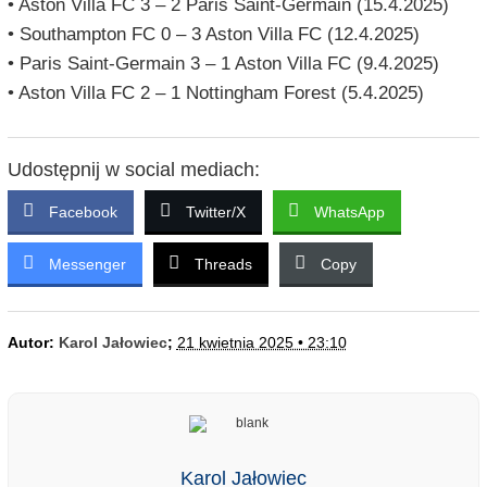
• Aston Villa FC 3 – 2 Paris Saint-Germain (15.4.2025)
• Southampton FC 0 – 3 Aston Villa FC (12.4.2025)
• Paris Saint-Germain 3 – 1 Aston Villa FC (9.4.2025)
• Aston Villa FC 2 – 1 Nottingham Forest (5.4.2025)
Udostępnij w social mediach:
Facebook
Twitter/X
WhatsApp
Messenger
Threads
Copy
Autor:
Karol Jałowiec
;
21 kwietnia 2025 • 23:10
Karol Jałowiec