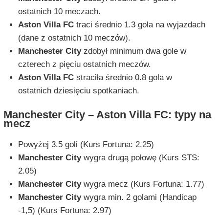
ostatnich 10 meczach.
Aston Villa FC
traci średnio 1.3 gola na wyjazdach
(dane z ostatnich 10 meczów).
Manchester City
zdobył minimum dwa gole w
czterech z pięciu ostatnich meczów.
Aston Villa FC
straciła średnio 0.8 gola w
ostatnich dziesięciu spotkaniach.
Manchester City – Aston Villa FC: typy na
mecz
Powyżej 3.5 goli (Kurs Fortuna: 2.25)
Manchester City
wygra drugą połowę (Kurs STS:
2.05)
Manchester City
wygra mecz (Kurs Fortuna: 1.77)
Manchester City
wygra min. 2 golami (Handicap
-1,5) (Kurs Fortuna: 2.97)