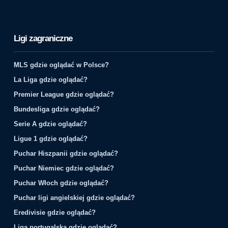
Ligi zagraniczne
MLS gdzie oglądać w Polsce?
La Liga gdzie oglądać?
Premier League gdzie oglądać?
Bundesliga gdzie oglądać?
Serie A gdzie oglądać?
Ligue 1 gdzie oglądać?
Puchar Hiszpanii gdzie oglądać?
Puchar Niemiec gdzie oglądać?
Puchar Włoch gdzie oglądać?
Puchar ligi angielskiej gdzie oglądać?
Eredivisie gdzie oglądać?
Liga portugalska gdzie oglądać?