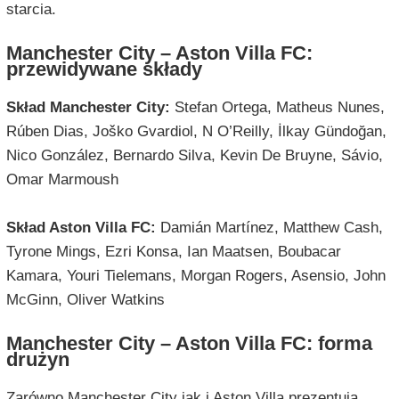
starcia.
Manchester City – Aston Villa FC:
przewidywane składy
Skład Manchester City:
Stefan Ortega, Matheus Nunes,
Rúben Dias, Joško Gvardiol, N O’Reilly, İlkay Gündoğan,
Nico González, Bernardo Silva, Kevin De Bruyne, Sávio,
Omar Marmoush
Skład Aston Villa FC:
Damián Martínez, Matthew Cash,
Tyrone Mings, Ezri Konsa, Ian Maatsen, Boubacar
Kamara, Youri Tielemans, Morgan Rogers, Asensio, John
McGinn, Oliver Watkins
Manchester City – Aston Villa FC: forma
drużyn
Zarówno Manchester City jak i Aston Villa prezentują