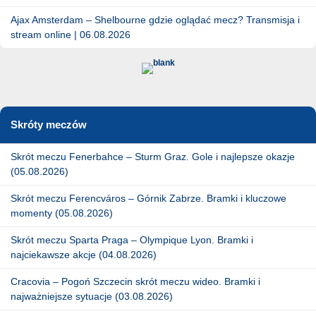
Ajax Amsterdam – Shelbourne gdzie oglądać mecz? Transmisja i
stream online | 06.08.2026
Skróty meczów
Skrót meczu Fenerbahce – Sturm Graz. Gole i najlepsze okazje
(05.08.2026)
Skrót meczu Ferencváros – Górnik Zabrze. Bramki i kluczowe
momenty (05.08.2026)
Skrót meczu Sparta Praga – Olympique Lyon. Bramki i
najciekawsze akcje (04.08.2026)
Cracovia – Pogoń Szczecin skrót meczu wideo. Bramki i
najważniejsze sytuacje (03.08.2026)