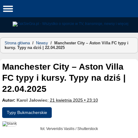
Skip
to
content
Strona główna
/
Newsy
/
Manchester City – Aston Villa FC typy i
kursy. Typy na dziś | 22.04.2025
Manchester City – Aston Villa
FC typy i kursy. Typy na dziś |
22.04.2025
Autor:
Karol Jałowiec
;
21 kwietnia 2025 • 23:10
Typy Bukmacherskie
fot. Ververidis Vasilis / Shutterstock